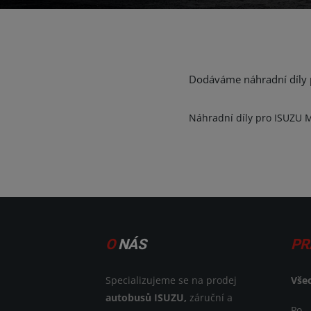
Dodáváme náhradní díly p
Náhradní díly pro ISUZU M2
O
NÁS
PR
Specializujeme se na prodej
Vše
autobusů ISUZU,
záruční a
Po -