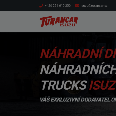
+420 251 610 250
isuzu@turancar.cz
NÁHRADNÍ DÍ
NÁHRADNÍCH 
TRUCKS
ISUZ
VÁŠ EXKLUZIVNÍ DODAVATEL OR