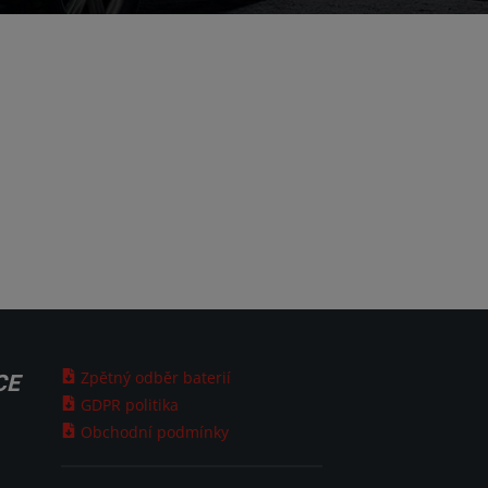
Zpětný odběr baterií
CE
GDPR politika
Obchodní podmínky