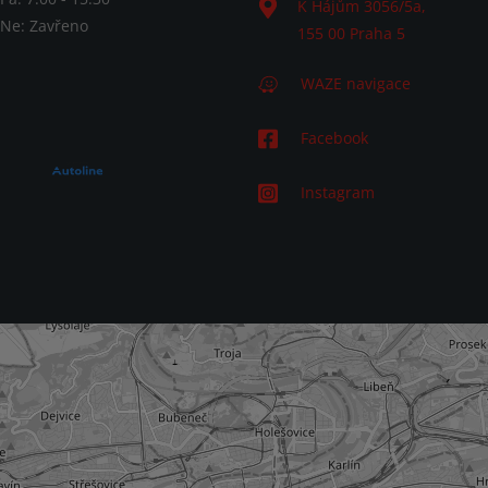
K Hájům 3056/5a
,
 Ne: Zavřeno
155 00
Praha 5
WAZE navigace
Facebook
Instagram