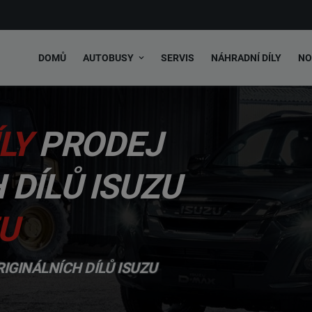
DOMŮ
AUTOBUSY
SERVIS
NÁHRADNÍ DÍLY
NO
LY
PRODEJ
DÍLŮ ISUZU
U
IGINÁLNÍCH DÍLŮ ISUZU
NABÍDKA AUTOBUSŮ