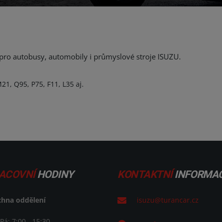
ro autobusy, automobily i průmyslové stroje ISUZU.
1, Q95, P75, F11, L35 aj.
ACOVNÍ
HODINY
KONTAKTNÍ
INFORMA
chna oddělení
isuzu@turancar.cz
 Pá: 7:00 - 15:30