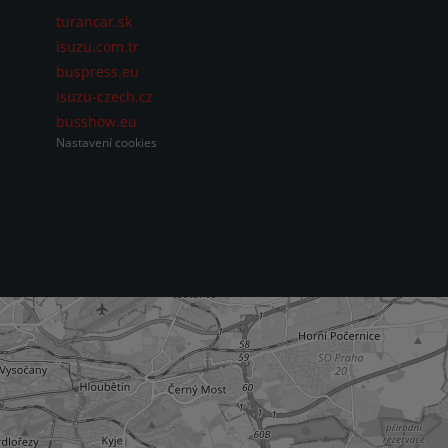
turancar.sk
isuzu.com.tr
buspress.eu
isuzu-czech.cz
busshow.eu
Nastavení cookies