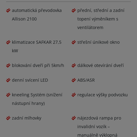
automatická převodovka
přední, střední a zadní
Allison 2100
topení výměníkem s
ventilátorem
klimatizace SAFKAR 27,5
střešní únikové okno
kW
blokování dveří při 5km/h
dálkové otevírání dveří
denní svícení LED
ABS/ASR
kneeling Systém (snížení
regulace výšky podvozku
nástupní hrany)
zadní mlhovky
nájezdová rampa pro
invalidní vozík –
manuálně výklopná