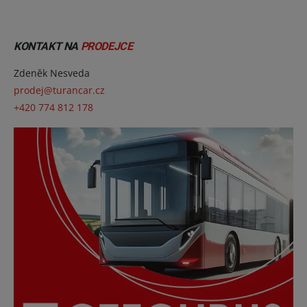
KONTAKT NA
PRODEJCE
Zdeněk Nesveda
prodej@turancar.cz
+420 774 812 178