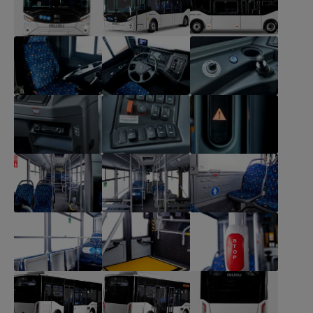
ISUZU
VISIGO HYPER
NABÍDKA AUTOBUSŮ
SERVIS
NÁHRADNÍ DÍLY
NOVINKY
O NÁS
KONTAKT