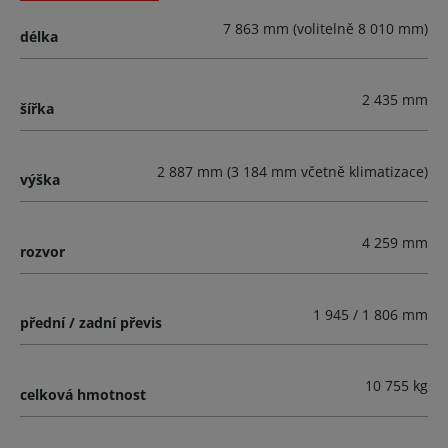
7 863 mm (volitelně 8 010 mm)
délka
2 435 mm
šířka
2 887 mm (3 184 mm včetně klimatizace)
výška
4 259 mm
rozvor
1 945 / 1 806 mm
přední / zadní převis
10 755 kg
celková hmotnost