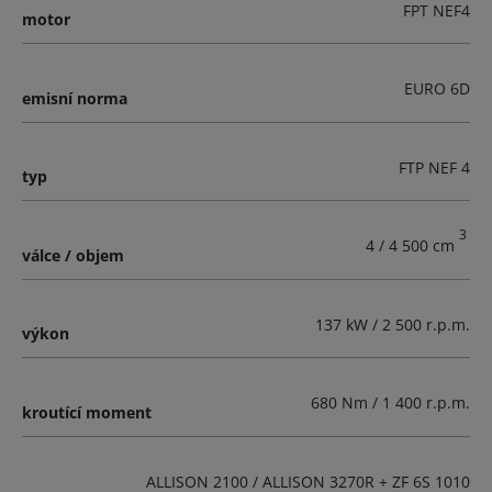
FPT NEF4
motor
EURO 6D
emisní norma
FTP NEF 4
typ
3
4 / 4 500 cm
válce / objem
137 kW / 2 500 r.p.m.
výkon
680 Nm / 1 400 r.p.m.
kroutící moment
ALLISON 2100 / ALLISON 3270R + ZF 6S 1010