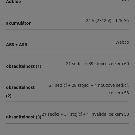
Adblue
24 V (2×12 V) - 125 Ah
akumulátor
Wabco
ABS + ASR
21 sedící + 39 stojící, celkem 60
obsaditelnost (1)
21 sedící + 28 stojící + 4 nouzově sedící,
obsaditelnost
celkem 53
(2)
21 sedící + 31 stojící + 1 invalida, celkem 53
obsaditelnost (3)