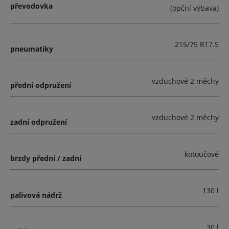
převodovka
(opční výbava)
215/75 R17.5
pneumatiky
vzduchové 2 měchy
přední odpružení
vzduchové 2 měchy
zadní odpružení
kotoučové
brzdy přední / zadní
130 l
palivová nádrž
30 l