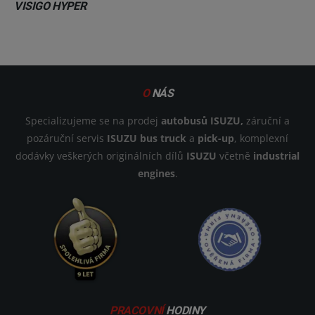
VISIGO HYPER
O
NÁS
Specializujeme se na prodej
autobusů ISUZU,
záruční a
pozáruční servis
ISUZU bus truck
a
pick-up
, komplexní
dodávky veškerých originálních dílů
ISUZU
včetně
industrial
engines
.
PRACOVNÍ
HODINY