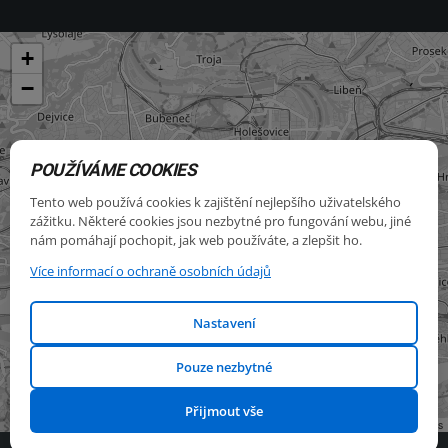
+
−
POUŽÍVÁME COOKIES
Tento web používá cookies k zajištění nejlepšího uživatelského
zážitku. Některé cookies jsou nezbytné pro fungování webu, jiné
nám pomáhají pochopit, jak web používáte, a zlepšit ho.
Více informací o ochraně osobních údajů
Nastavení
Pouze nezbytné
Přijmout vše
Leaflet
|
©
OpenStreetMap
contributors
© Copyright
2026
. Všechna práva vyhrazena. Made by sn0wm4n.com