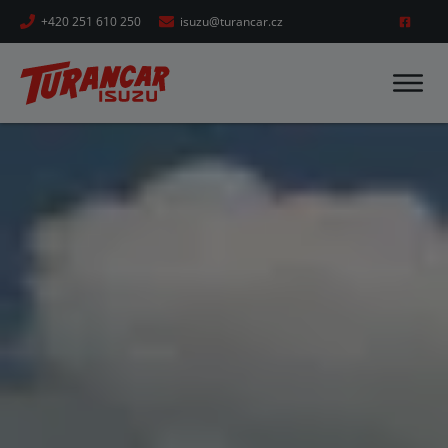
+420 251 610 250
isuzu@turancar.cz
DOMŮ
AUTOBUSY
ISUZU
CITIBUS
ISUZU
GRAND TORO
ISUZU
NOVO CITI LIFE
ISUZU
NOVO CITI VOLT
ISUZU
NOVO LUX/ULTRA
ISUZU
TURQUOISE