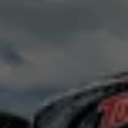
ISUZU
VISIGO HYPER
NABÍDKA AUTOBUSŮ
SERVIS
NÁHRADNÍ DÍLY
NOVINKY
O NÁS
KONTAKT