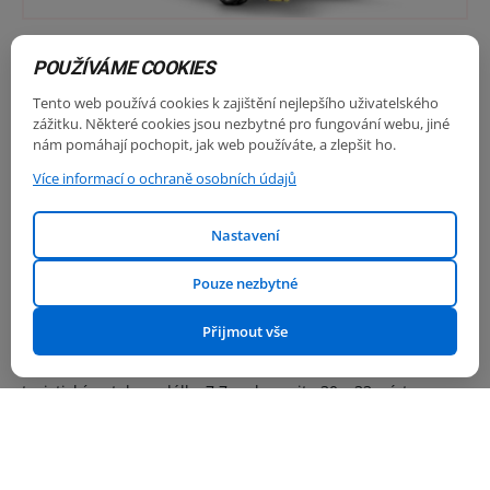
NOVO LUX/ULTRA
POUŽÍVÁME COOKIES
turistický autobus, délka 7,2 m, kapacita 27 – 29 míst
Tento web používá cookies k zajištění nejlepšího uživatelského
zážitku. Některé cookies jsou nezbytné pro fungování webu, jiné
nám pomáhají pochopit, jak web používáte, a zlepšit ho.
Více informací o ochraně osobních údajů
Nastavení
Pouze nezbytné
Přijmout vše
TURQUOISE
turistický autobus, délka 7,7 m, kapacita 30 – 33 míst