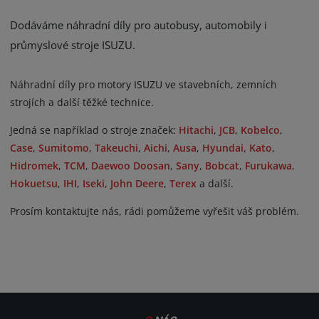
ISUZU
VISIGO HYPER
Dodáváme náhradní díly pro autobusy, automobily i
průmyslové stroje ISUZU.
NABÍDKA AUTOBUSŮ
SERVIS
Náhradní díly pro motory ISUZU ve stavebních, zemních
strojích a další těžké technice.
NÁHRADNÍ DÍLY
Jedná se například o stroje značek:
Hitachi
,
JCB
,
Kobelco
,
NOVINKY
Case
,
Sumitomo
,
Takeuchi
,
Aichi
,
Ausa
,
Hyundai
,
Kato
,
Hidromek
,
TCM
,
Daewoo Doosan
,
Sany
,
Bobcat
,
Furukawa
,
O NÁS
Hokuetsu
,
IHI
,
Iseki
,
John Deere
,
Terex
a další.
KONTAKT
Prosím kontaktujte nás, rádi pomůžeme vyřešit váš problém.