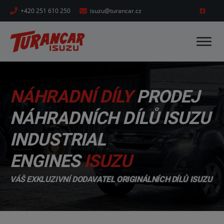
+420 251 610 250
isuzu@turancar.cz
DOMŮ
NÁHRADNÍ DÍLY
PRODEJ
AUTOBUSY
NÁHRADNÍCH DÍLŮ ISUZU
ISUZU
CITIBUS
INDUSTRIAL
ISUZU
GRAND TORO
ENGINES
ISUZU
ISUZU
NOVO CITI LIFE
ISUZU
NOVO CITI VOLT
VÁŠ EXKLUZIVNÍ DODAVATEL ORIGINÁLNÍCH DÍLŮ ISUZU
ISUZU
NOVO LUX/ULTRA
ISUZU
TURQUOISE