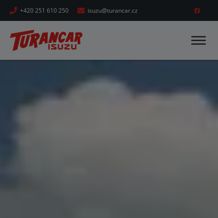
+420 251 610 250
isuzu@turancar.cz
DOMŮ
AUTOBUSY
ISUZU
CITIBUS
ISUZU
GRAND TORO
ISUZU
NOVO CITI LIFE
ISUZU
NOVO CITI VOLT
ISUZU
NOVO LUX/ULTRA
ISUZU
TURQUOISE