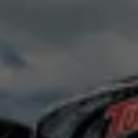
ISUZU
VISIGO HYPER
NABÍDKA AUTOBUSŮ
SERVIS
NÁHRADNÍ DÍLY
NOVINKY
O NÁS
KONTAKT