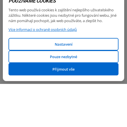
POUŽÍVÁME COOKIES
NOVO LUX/ULTRA
Tento web používá cookies k zajištění nejlepšího uživatelského
turistický autobus, délka 7,2 m, kapacita 27 – 29 míst
zážitku. Některé cookies jsou nezbytné pro fungování webu, jiné
nám pomáhají pochopit, jak web používáte, a zlepšit ho.
Více informací o ochraně osobních údajů
Nastavení
Pouze nezbytné
Přijmout vše
TURQUOISE
turistický autobus, délka 7,7 m, kapacita 30 – 33 míst